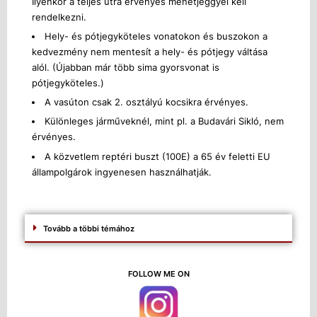
Ilyenkor a teljes útra érvényes menetjeggyel kell
rendelkezni.
Hely- és pótjegyköteles vonatokon és buszokon a
kedvezmény nem mentesít a hely- és pótjegy váltása
alól. (Újabban már több sima gyorsvonat is
pótjegyköteles.)
A vasúton csak 2. osztályú kocsikra érvényes.
Különleges járműveknél, mint pl. a Budavári Sikló, nem
érvényes.
A közvetlem reptéri buszt (100E) a 65 év feletti EU
állampolgárok ingyenesen használhatják.
Tovább a többi témához
FOLLOW ME ON