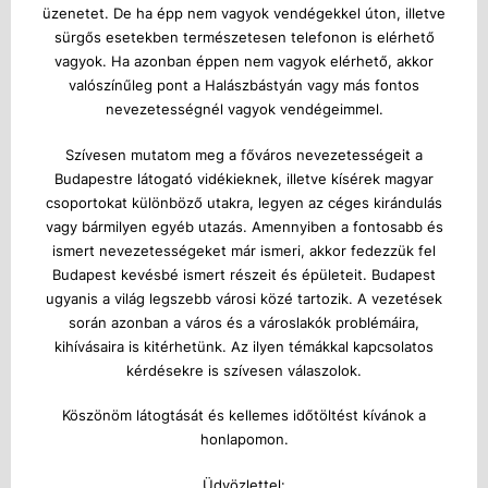
üzenetet. De ha épp nem vagyok vendégekkel úton, illetve
sürgős esetekben természetesen telefonon is elérhető
vagyok. Ha azonban éppen nem vagyok elérhető, akkor
valószínűleg pont a Halászbástyán vagy más fontos
nevezetességnél vagyok vendégeimmel.
Szívesen mutatom meg a főváros nevezetességeit a
Budapestre látogató vidékieknek, illetve kísérek magyar
csoportokat különböző utakra, legyen az céges kirándulás
vagy bármilyen egyéb utazás. Amennyiben a fontosabb és
ismert nevezetességeket már ismeri, akkor fedezzük fel
Budapest kevésbé ismert részeit és épületeit. Budapest
ugyanis a világ legszebb városi közé tartozik. A vezetések
során azonban a város és a városlakók problémáira,
kihívásaira is kitérhetünk. Az ilyen témákkal kapcsolatos
kérdésekre is szívesen válaszolok.
Köszönöm látogtását és kellemes időtöltést kívánok a
honlapomon.
Üdvözlettel: