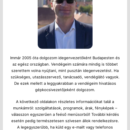
Immár 2005 óta dolgozom idegenvezetőként Budapesten és
az egész országban. Vendégeim számára mindig is többet
szerettem volna nyújtani, mint pusztán idegenvezetést. Ha
szükséges, utazásszervező, tanácsadó, vendéglátó vagyok.
De ezek mellett a leggyakrabban a vendégeim hivatásos
gépkocsivezetőjeként dolgozom.
A következő oldalakon részletes informaációkat talál a
munkámról: szolgáltatások, programok, árak, fényképek –
válasszon egyszerűen a feéső menüsorból! További kérdés
esetén pedig természetesen szívesen állok rendelkezésre.
A legegyszerűbb, ha küld egy e-mailt vagy telefonos