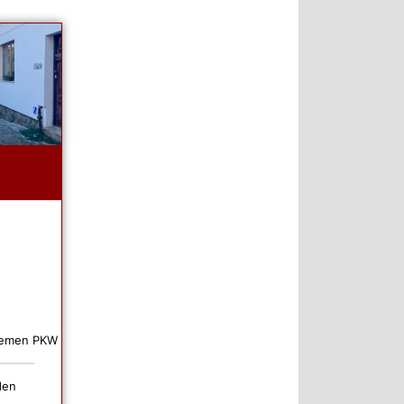
uemen PKW
den