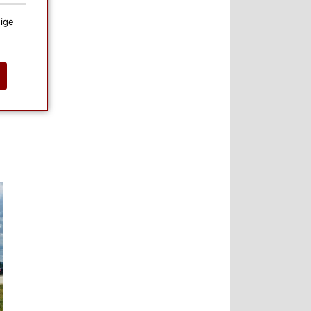
ige
g