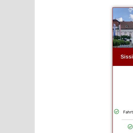
Siss
Fahr