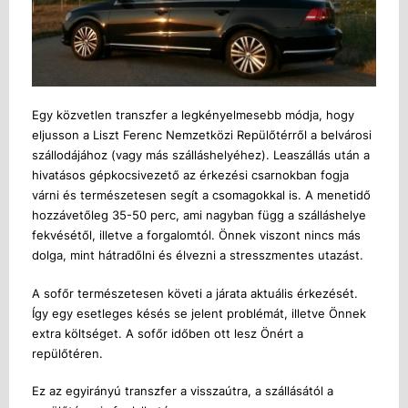
Egy közvetlen transzfer a legkényelmesebb módja, hogy
eljusson a Liszt Ferenc Nemzetközi Repülőtérről a belvárosi
szállodájához (vagy más szálláshelyéhez). Leaszállás után a
hivatásos gépkocsivezető az érkezési csarnokban fogja
várni és természetesen segít a csomagokkal is. A menetidő
hozzávetőleg 35-50 perc, ami nagyban függ a szálláshelye
fekvésétől, illetve a forgalomtól. Önnek viszont nincs más
dolga, mint hátradőlni és élvezni a stresszmentes utazást.
A sofőr természetesen követi a járata aktuális érkezését.
Így egy esetleges késés se jelent problémát, illetve Önnek
extra költséget. A sofőr időben ott lesz Önért a
repülőtéren.
Ez az egyirányú transzfer a visszaútra, a szállásától a