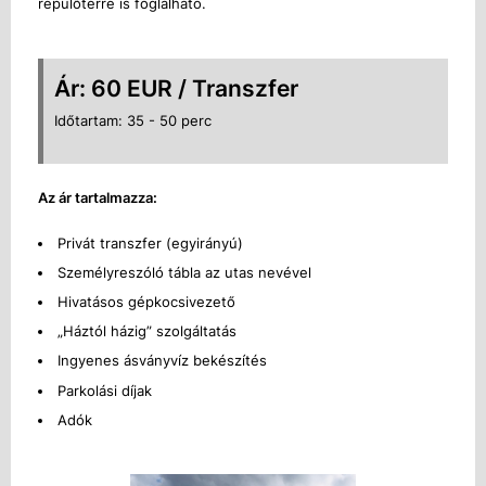
repülőtérre is foglalható.
Ár: 60 EUR / Transzfer
Időtartam: 35 - 50 perc
Az ár tartalmazza:
Privát transzfer (egyirányú)
Személyreszóló tábla az utas nevével
Hivatásos gépkocsivezető
„Háztól házig” szolgáltatás
Ingyenes ásványvíz bekészítés
Parkolási díjak
Adók